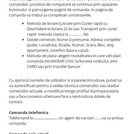
comandati, procesul de cumparare se continua prin apasarea
butonului si parcurgerea paginii de comanda. In pagina de
comanda va trebui sa completati urmatoarele:
Metoda de livrare (Livrare prin Curier rapid cu
Deschidere la livrare 22 lei sau Transport prin curier
rapid metoda clasica la ............... lei)
Datele comenzii: Nume si prenume, Adresa complete
(Judet, Localitate, Strada, Numar, Scara, Bloc, etaj,
Apartament, Interfon daca e cazul).
Metoda de plata: alegeti modalitatea in care veti plati
comanda (NUMERAR CASC la livrarea coletului, prin
CARD sau prin transfer bancar.
Cu ajutorul numelui de utilizator si a parolei introduse, puteti sa
va autentificati pentru a vedea istoricul comenzilor sau stadiul
comenzilor actuale, a modifica/sterge profilul dumneavoastra
sau a face comenzi ulterioare fara a reintroduce datele de
contact.
Comanda telefonica
Telefonand la
....................
un agent de vanzari ........va va prelua
comanda.